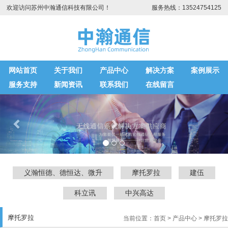
欢迎访问苏州中瀚通信科技有限公司！
服务热线：13524754125
网站首页
关于我们
产品中心
解决方案
案例展示
服务支持
新闻资讯
联系我们
在线留言
Previous
Next
义瀚恒德、德恒达、微升
摩托罗拉
建伍
科立讯
中兴高达
摩托罗拉
当前位置：
首页
>
产品中心
>
摩托罗拉