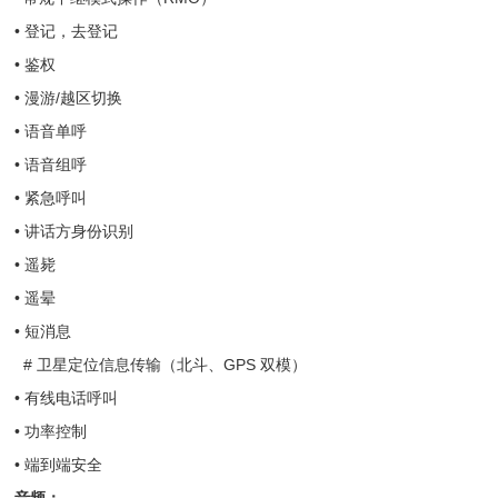
• 登记，去登记
• 鉴权
• 漫游/越区切换
• 语音单呼
• 语音组呼
• 紧急呼叫
• 讲话方身份识别
• 遥毙
• 遥晕
• 短消息
# 卫星定位信息传输（北斗、GPS 双模）
• 有线电话呼叫
• 功率控制
• 端到端安全
音频：